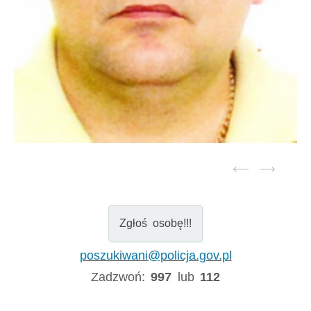
Zgłoś osobę!!!
poszukiwani@policja.gov.pl
Zadzwoń:
997
lub
112