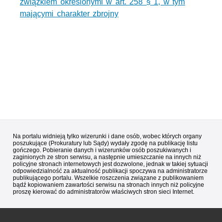
związkiem określonymi w art. 258 § 1, w tym
mającymi charakter zbrojny
Na portalu widnieją tylko wizerunki i dane osób, wobec których organy
poszukujące (Prokuratury lub Sądy) wydały zgodę na publikację listu
gończego. Pobieranie danych i wizerunków osób poszukiwanych i
zaginionych ze stron serwisu, a następnie umieszczanie na innych niż
policyjne stronach internetowych jest dozwolone, jednak w takiej sytuacji
odpowiedzialność za aktualność publikacji spoczywa na administratorze
publikującego portalu. Wszelkie roszczenia związane z publikowaniem
bądź kopiowaniem zawartości serwisu na stronach innych niż policyjne
proszę kierować do administratorów właściwych stron sieci Internet.