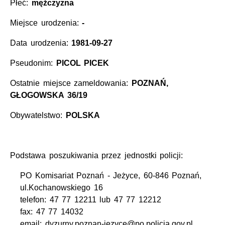
Płeć:
mężczyzna
Miejsce urodzenia:
-
Data urodzenia:
1981-09-27
Pseudonim:
PICOL PICEK
Ostatnie miejsce zameldowania:
POZNAŃ,
GŁOGOWSKA 36/19
Obywatelstwo:
POLSKA
Podstawa poszukiwania przez jednostki policji:
PO Komisariat Poznań - Jeżyce, 60-846 Poznań,
ul.Kochanowskiego 16
telefon: 47 77 12211 lub 47 77 12212
fax: 47 77 14032
email: dyzurny.poznan-jezyce@po.policja.gov.pl