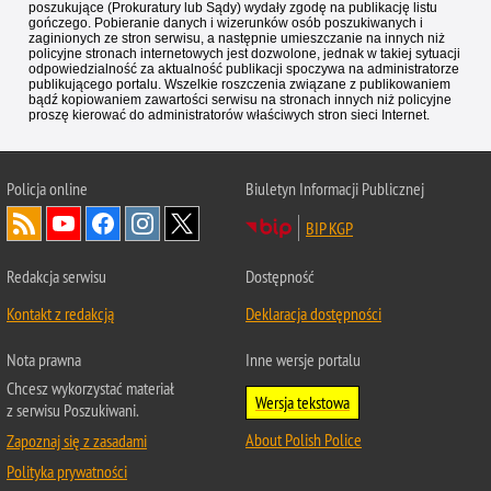
poszukujące (Prokuratury lub Sądy) wydały zgodę na publikację listu
gończego. Pobieranie danych i wizerunków osób poszukiwanych i
zaginionych ze stron serwisu, a następnie umieszczanie na innych niż
policyjne stronach internetowych jest dozwolone, jednak w takiej sytuacji
odpowiedzialność za aktualność publikacji spoczywa na administratorze
publikującego portalu. Wszelkie roszczenia związane z publikowaniem
bądź kopiowaniem zawartości serwisu na stronach innych niż policyjne
proszę kierować do administratorów właściwych stron sieci Internet.
Policja
online
Biuletyn Informacji Publicznej
BIP KGP
Redakcja serwisu
Dostępność
Kontakt z redakcją
Deklaracja dostępności
Nota prawna
Inne wersje portalu
Chcesz wykorzystać materiał
Wersja tekstowa
z serwisu Poszukiwani.
About Polish Police
Zapoznaj się z zasadami
Polityka prywatności