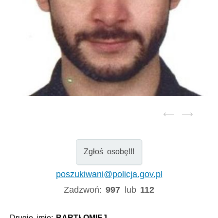
Zgłoś osobę!!!
poszukiwani@policja.gov.pl
Zadzwoń:
997
lub
112
Drugie imię:
BARTŁOMIEJ