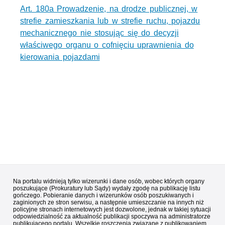
Art. 180a Prowadzenie, na drodze publicznej, w
strefie zamieszkania lub w strefie ruchu, pojazdu
mechanicznego nie stosując się do decyzji
właściwego organu o cofnięciu uprawnienia do
kierowania pojazdami
Na portalu widnieją tylko wizerunki i dane osób, wobec których organy
poszukujące (Prokuratury lub Sądy) wydały zgodę na publikację listu
gończego. Pobieranie danych i wizerunków osób poszukiwanych i
zaginionych ze stron serwisu, a następnie umieszczanie na innych niż
policyjne stronach internetowych jest dozwolone, jednak w takiej sytuacji
odpowiedzialność za aktualność publikacji spoczywa na administratorze
publikującego portalu. Wszelkie roszczenia związane z publikowaniem