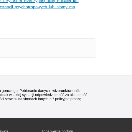
terytorium Rzeczypospolitej Polskiej lub
bstancji psychotropowych lub słomy ma
stu gończego. Pobieranie danych i wizerunków osób
ednak w takiej sytuacji odpowiedzialność za aktualność
i serwisu na stronach innych niż policyjne proszę
rawna
Inne wersje portalu