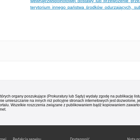
wewnątrzwspólnotowej dostawy lub przewożenie przez 
terytorium innego państwa środków odurzających, su
 których organy poszukujące (Prokuratury lub Sądy) wydały zgodę na publikację li
ie umieszczanie na innych niż policyjne stronach internetowych jest dozwolone, j
ortalu. Wszelkie roszczenia związane z publikowaniem bądź kopiowaniem zawartośc
net.
znej
Redakcja serwisu
Dostępność
Nota p