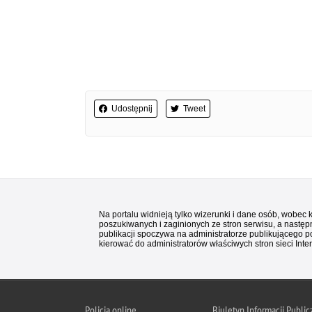
Udostępnij
Tweet
Na portalu widnieją tylko wizerunki i dane osób, wobec
poszukiwanych i zaginionych ze stron serwisu, a następn
publikacji spoczywa na administratorze publikującego p
kierować do administratorów właściwych stron sieci Inter
Policja
online
Biuletyn Informacji Public