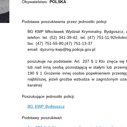
Obywatelstwo:
POLSKA
Podstawa poszukiwania przez jednostki policji:
BG KMP Włocławek Wydział Kryminalny, Bydgoszcz, u
telefon: tel. (52) 341-39-42, tel. (47) 751-11-92Infoli
fax: (47) 751-55-80,(47) 751-13-37
email: dyzurny-kwp@bg.policja.gov.pl
poszukuje na podstawie: Art. 207 § 1 Kto znęca się f
lub nad inną osobą pozostającą w stałym lub przemij
190 § 1 Grożenie innej osobie popełnieniem przestę
najbliższej, jeżeli groźba wzbudza w zagrożonym uz
karalna)
Poszukujące jednostki policji:
BG KWP Bydgoszcz
Podstawy poszukiwań: