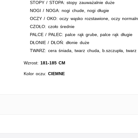
STOPY / STOPA: stopy zauważalnie duże
NOGI / NOGA: nogi chude, nogi długie
OCZY / OKO: oczy wąsko rozstawione, oczy normaln
CZOŁO: czoło średnie
PALCE / PALEC: palce rąk grube, palce rąk długie
DŁONIE / DŁOŃ: dłonie duże
TWARZ: cera śniada, twarz chuda, b.szczupła, twarz
Wzrost:
181-185 CM
Kolor oczu:
CIEMNE