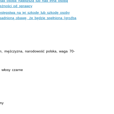
 nad osobą najbliższą lub nad inną osobą
leżności od sprawcy
estępstwa na jej szkodę lub szkodę osoby
asadnioną obawę, że będzie spełniona (groźba
m, mężczyzna, narodowość polska, waga 70-
, włosy czarne
jny