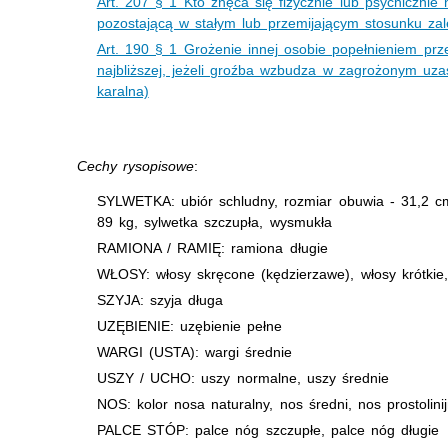
Art. 207 § 1 Kto znęca się fizycznie lub psychicznie
pozostającą w stałym lub przemijającym stosunku za
Art. 190 § 1 Grożenie innej osobie popełnieniem prz
najbliższej, jeżeli groźba wzbudza w zagrożonym uz
karalna)
Cechy rysopisowe
:
SYLWETKA: ubiór schludny, rozmiar obuwia - 31,2 c
89 kg, sylwetka szczupła, wysmukła
RAMIONA / RAMIĘ: ramiona długie
WŁOSY: włosy skręcone (kędzierzawe), włosy krótkie
SZYJA: szyja długa
UZĘBIENIE: uzębienie pełne
WARGI (USTA): wargi średnie
USZY / UCHO: uszy normalne, uszy średnie
NOS: kolor nosa naturalny, nos średni, nos prostolini
PALCE STÓP: palce nóg szczupłe, palce nóg długie