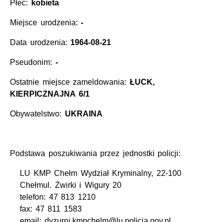
Płeć:
kobieta
Miejsce urodzenia:
-
Data urodzenia:
1964-08-21
Pseudonim:
-
Ostatnie miejsce zameldowania:
ŁUCK,
KIERPICZNAJNA 6/1
Obywatelstwo:
UKRAINA
Podstawa poszukiwania przez jednostki policji:
LU KMP Chełm Wydział Kryminalny, 22-100
Chełmul. Żwirki i Wigury 20
telefon: 47 813 1210
fax: 47 811 1583
email: dyzurni.kmpchelm@lu.policja.gov.pl