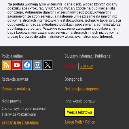
Na portalu widnieją tylko wizerunki i dane osób, wobec których organy
poszukujące (Prokuratury lub Sądy) wydały zgodę na publikację listu
gończego. Pobieranie danych i wizerunków osób poszukiwanych i
zaginionych ze stron serwisu, a następnie umieszczanie na innych niż
policyjne stronach internetowych jest dozwolone, jednak w takiej sytuacji
odpowiedzialność za aktualność publikacji spoczywa na administratorze
publikującego portalu. Wszelkie roszczenia związane z publikowaniem
bądź kopiowaniem zawartości serwisu na stronach innych niż policyjne
proszę kierować do administratorów właściwych stron sieci Internet.
Policja
online
Biuletyn Informacji Publicznej
BIP KGP
Redakcja serwisu
Dostępność
Kontakt z redakcją
Deklaracja dostępności
Nota prawna
Inne wersje portalu
Chcesz wykorzystać materiał
Wersja tekstowa
z serwisu Poszukiwani.
About Polish Police
Zapoznaj się z zasadami