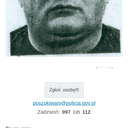
Zgłoś osobę!!!
poszukiwani@policja.gov.pl
Zadzwoń:
997
lub
112