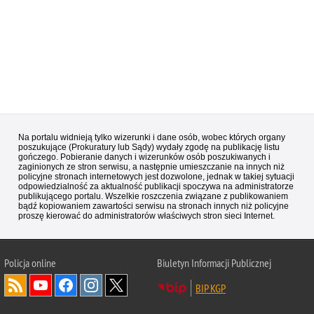
Na portalu widnieją tylko wizerunki i dane osób, wobec których organy
poszukujące (Prokuratury lub Sądy) wydały zgodę na publikację listu
gończego. Pobieranie danych i wizerunków osób poszukiwanych i
zaginionych ze stron serwisu, a następnie umieszczanie na innych niż
policyjne stronach internetowych jest dozwolone, jednak w takiej sytuacji
odpowiedzialność za aktualność publikacji spoczywa na administratorze
publikującego portalu. Wszelkie roszczenia związane z publikowaniem
bądź kopiowaniem zawartości serwisu na stronach innych niż policyjne
proszę kierować do administratorów właściwych stron sieci Internet.
Policja
online
Biuletyn Informacji Publicznej
BIP KGP