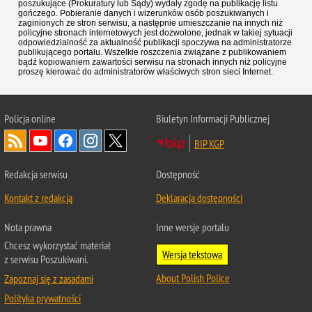
poszukujące (Prokuratury lub Sądy) wydały zgodę na publikację listu
gończego. Pobieranie danych i wizerunków osób poszukiwanych i
zaginionych ze stron serwisu, a następnie umieszczanie na innych niż
policyjne stronach internetowych jest dozwolone, jednak w takiej sytuacji
odpowiedzialność za aktualność publikacji spoczywa na administratorze
publikującego portalu. Wszelkie roszczenia związane z publikowaniem
bądź kopiowaniem zawartości serwisu na stronach innych niż policyjne
proszę kierować do administratorów właściwych stron sieci Internet.
Policja
online
Biuletyn Informacji Publicznej
BIP KGP
Redakcja serwisu
Dostępność
Kontakt z redakcją
Deklaracja dostępności
Nota prawna
Inne wersje portalu
Chcesz wykorzystać materiał
Wersja tekstowa
z serwisu Poszukiwani.
About Polish Police
Zapoznaj się z zasadami
Polityka prywatności