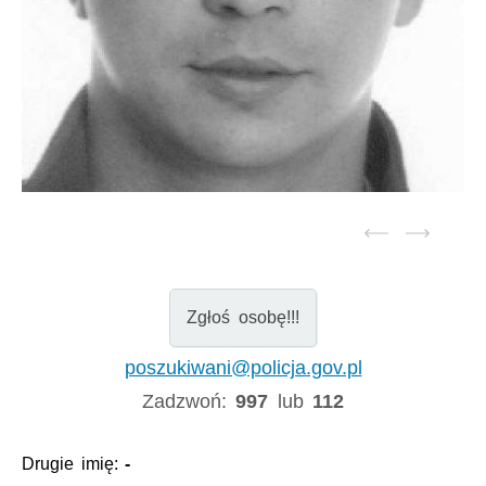
Zgłoś osobę!!!
poszukiwani@policja.gov.pl
Zadzwoń:
997
lub
112
Drugie imię:
-