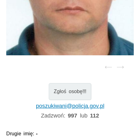
Zgłoś osobę!!!
poszukiwani@policja.gov.pl
Zadzwoń:
997
lub
112
Drugie imię:
-