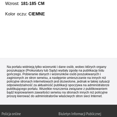
Wzrost:
181-185 CM
Kolor oczu:
CIEMNE
Na portalu widnieją tylko wizerunki i dane osób, wobec których organy
poszukujące (Prokuratury lub Sądy) wydały zgodę na publikację listu
gończego. Pobieranie danych i wizerunków osób poszukiwanych i
zaginionych ze stron serwisu, a następnie umieszczanie na innych niż
policyjne stronach internetowych jest dozwolone, jednak w takiej sytuacji
odpowiedzialność za aktualność publikacji spoczywa na administratorze
publikującego portalu. Wszelkie roszczenia związane z publikowaniem
bądź kopiowaniem zawartości serwisu na stronach innych niż policyjne
proszę kierować do administratorów właściwych stron sieci Internet.
Policja
online
Biuletyn Informacji Publicznej