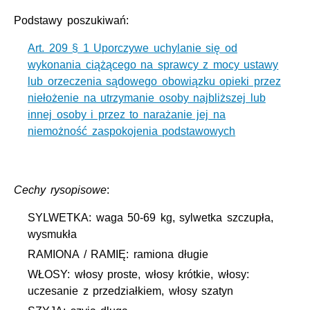
Podstawy poszukiwań:
Art. 209 § 1 Uporczywe uchylanie się od
wykonania ciążącego na sprawcy z mocy ustawy
lub orzeczenia sądowego obowiązku opieki przez
niełożenie na utrzymanie osoby najbliższej lub
innej osoby i przez to narażanie jej na
niemożność zaspokojenia podstawowych
Cechy rysopisowe
:
SYLWETKA: waga 50-69 kg, sylwetka szczupła,
wysmukła
RAMIONA / RAMIĘ: ramiona długie
WŁOSY: włosy proste, włosy krótkie, włosy:
uczesanie z przedziałkiem, włosy szatyn