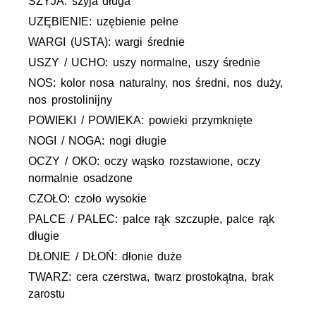
SZYJA: szyja długa
UZĘBIENIE: uzębienie pełne
WARGI (USTA): wargi średnie
USZY / UCHO: uszy normalne, uszy średnie
NOS: kolor nosa naturalny, nos średni, nos duży,
nos prostolinijny
POWIEKI / POWIEKA: powieki przymknięte
NOGI / NOGA: nogi długie
OCZY / OKO: oczy wąsko rozstawione, oczy
normalnie osadzone
CZOŁO: czoło wysokie
PALCE / PALEC: palce rąk szczupłe, palce rąk
długie
DŁONIE / DŁOŃ: dłonie duże
TWARZ: cera czerstwa, twarz prostokątna, brak
zarostu