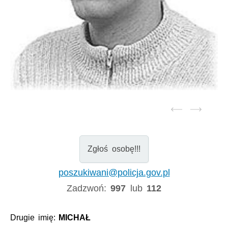
Zgłoś osobę!!!
poszukiwani@policja.gov.pl
Zadzwoń:
997
lub
112
Drugie imię:
MICHAŁ