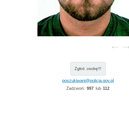
Zgłoś osobę!!!
poszukiwani@policja.gov.pl
Zadzwoń:
997
lub
112