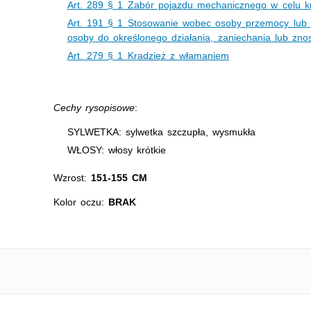
Art. 289 § 1 Zabór pojazdu mechanicznego w celu kr
Art. 191 § 1 Stosowanie wobec osoby przemocy lub 
osoby do określonego działania, zaniechania lub zno
Art. 279 § 1 Kradzież z włamaniem
Cechy rysopisowe
:
SYLWETKA: sylwetka szczupła, wysmukła
WŁOSY: włosy krótkie
Wzrost:
151-155 CM
Kolor oczu:
BRAK