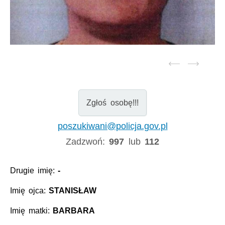
Zgłoś osobę!!!
poszukiwani@policja.gov.pl
Zadzwoń:
997
lub
112
Drugie imię:
-
Imię ojca:
STANISŁAW
Imię matki:
BARBARA