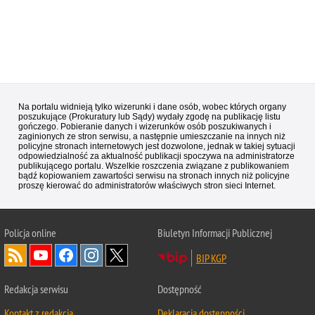
Na portalu widnieją tylko wizerunki i dane osób, wobec których organy
poszukujące (Prokuratury lub Sądy) wydały zgodę na publikację listu
gończego. Pobieranie danych i wizerunków osób poszukiwanych i
zaginionych ze stron serwisu, a następnie umieszczanie na innych niż
policyjne stronach internetowych jest dozwolone, jednak w takiej sytuacji
odpowiedzialność za aktualność publikacji spoczywa na administratorze
publikującego portalu. Wszelkie roszczenia związane z publikowaniem
bądź kopiowaniem zawartości serwisu na stronach innych niż policyjne
proszę kierować do administratorów właściwych stron sieci Internet.
Policja
online
Biuletyn Informacji Publicznej
BIP KGP
Redakcja serwisu
Dostępność
Kontakt z redakcją
Deklaracja dostępności