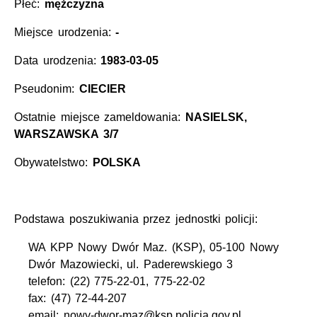
Płeć:
mężczyzna
Miejsce urodzenia:
-
Data urodzenia:
1983-03-05
Pseudonim:
CIECIER
Ostatnie miejsce zameldowania:
NASIELSK,
WARSZAWSKA 3/7
Obywatelstwo:
POLSKA
Podstawa poszukiwania przez jednostki policji:
WA KPP Nowy Dwór Maz. (KSP), 05-100 Nowy
Dwór Mazowiecki, ul. Paderewskiego 3
telefon: (22) 775-22-01, 775-22-02
fax: (47) 72-44-207
email: nowy-dwor-maz@ksp.policja.gov.pl