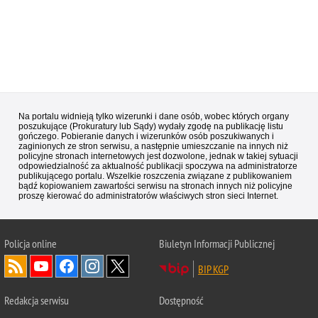
Na portalu widnieją tylko wizerunki i dane osób, wobec których organy
poszukujące (Prokuratury lub Sądy) wydały zgodę na publikację listu
gończego. Pobieranie danych i wizerunków osób poszukiwanych i
zaginionych ze stron serwisu, a następnie umieszczanie na innych niż
policyjne stronach internetowych jest dozwolone, jednak w takiej sytuacji
odpowiedzialność za aktualność publikacji spoczywa na administratorze
publikującego portalu. Wszelkie roszczenia związane z publikowaniem
bądź kopiowaniem zawartości serwisu na stronach innych niż policyjne
proszę kierować do administratorów właściwych stron sieci Internet.
Policja
online
Biuletyn Informacji Publicznej
BIP KGP
Redakcja serwisu
Dostępność