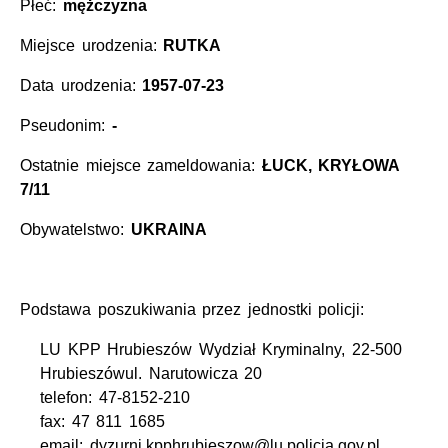
Płeć:
mężczyzna
Miejsce urodzenia:
RUTKA
Data urodzenia:
1957-07-23
Pseudonim:
-
Ostatnie miejsce zameldowania:
ŁUCK, KRYŁOWA
7/11
Obywatelstwo:
UKRAINA
Podstawa poszukiwania przez jednostki policji:
LU KPP Hrubieszów Wydział Kryminalny, 22-500
Hrubieszówul. Narutowicza 20
telefon: 47-8152-210
fax: 47 811 1685
email: dyzurni.kpphrubieszow@lu.policja.gov.pl