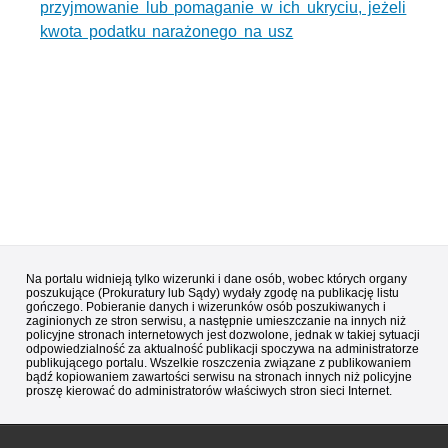
przyjmowanie lub pomaganie w ich ukryciu, jeżeli
kwota podatku narażonego na usz
Na portalu widnieją tylko wizerunki i dane osób, wobec których organy
poszukujące (Prokuratury lub Sądy) wydały zgodę na publikację listu
gończego. Pobieranie danych i wizerunków osób poszukiwanych i
zaginionych ze stron serwisu, a następnie umieszczanie na innych niż
policyjne stronach internetowych jest dozwolone, jednak w takiej sytuacji
odpowiedzialność za aktualność publikacji spoczywa na administratorze
publikującego portalu. Wszelkie roszczenia związane z publikowaniem
bądź kopiowaniem zawartości serwisu na stronach innych niż policyjne
proszę kierować do administratorów właściwych stron sieci Internet.