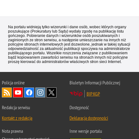
Na portalu widnieją tylko wizerunki i dane osób, wobec których organy
poszukujące (Prokuratury lub Sądy) wydały zgodę na publikację listu
gończego. Pobieranie danych i wizerunków osób poszukiwanych i
zaginionych ze stron serwisu, a następnie umieszczanie na innych niż
policyjne stronach internetowych jest dozwolone, jednak w takiej sytuacji
odpowiedzialność za aktualność publikacji spoczywa na administratorze
publikującego portalu. Wszelkie roszczenia związane z publikowaniem
bądź kopiowaniem zawartości serwisu na stronach innych niż policyjne
proszę kierować do administratorów właściwych stron sieci Internet.
Policja
online
Biuletyn Informacji Publicznej
BIP KGP
Redakcja serwisu
Dostępność
Kontakt z redakcją
Deklaracja dostępności
Nota prawna
Inne wersje portalu