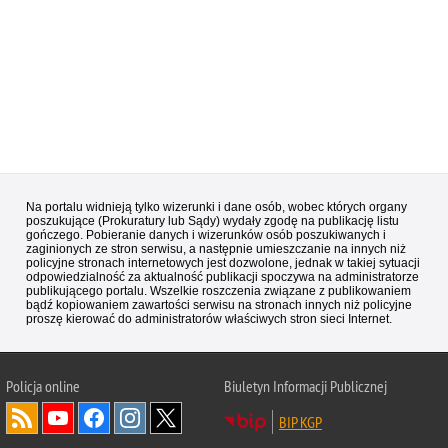
Na portalu widnieją tylko wizerunki i dane osób, wobec których organy
poszukujące (Prokuratury lub Sądy) wydały zgodę na publikację listu
gończego. Pobieranie danych i wizerunków osób poszukiwanych i
zaginionych ze stron serwisu, a następnie umieszczanie na innych niż
policyjne stronach internetowych jest dozwolone, jednak w takiej sytuacji
odpowiedzialność za aktualność publikacji spoczywa na administratorze
publikującego portalu. Wszelkie roszczenia związane z publikowaniem
bądź kopiowaniem zawartości serwisu na stronach innych niż policyjne
proszę kierować do administratorów właściwych stron sieci Internet.
Policja
online
Biuletyn Informacji Publicznej
BIP KGP