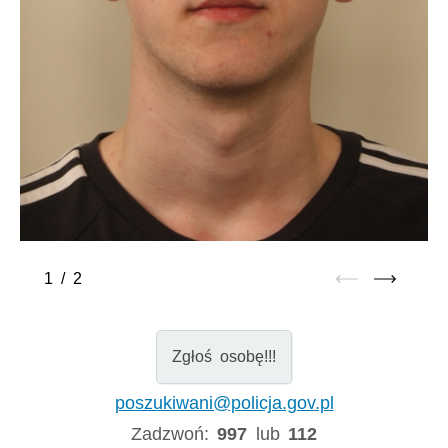
1
/
2
Zgłoś osobę!!!
poszukiwani@policja.gov.pl
Zadzwoń:
997
lub
112