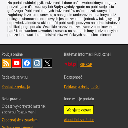
Na portalu widnieją tylko wizerunki i dane osób, wobec których organy
poszukujące (Prokuratury lub Sądy) wydały zgodę na publikację listu
gończego. Pobieranie danych i wizerunków osób poszukiwanych i
zaginionych ze stron serwisu, a następnie umieszczanie na innych niż
policyjne stronach internetowych jest dozwolone, jednak w takiej sytuacji
odpowiedzialność za aktualność publikacji spoczywa na administratorze
publikującego portalu. Wszelkie roszczenia związane z publikowaniem
bądź kopiowaniem zawartości serwisu na stronach innych niż policyjne
proszę kierować do administratorów właściwych stron sieci Internet.
Policja
online
Biuletyn Informacji Publicznej
BIP KGP
Redakcja serwisu
Dostępność
Kontakt z redakcją
Deklaracja dostępności
Nota prawna
Inne wersje portalu
Chcesz wykorzystać materiał
Wersja tekstowa
z serwisu Poszukiwani.
About Polish Police
Zapoznaj się z zasadami
Polityka prywatności