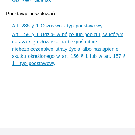
GD KWP Gdańsk
Podstawy poszukiwań:
Art. 286 § 1 Oszustwo - typ podstawowy
Art. 158 § 1 Udział w bójce lub pobiciu, w którym
naraża się człowieka na bezpośrednie
niebezpieczeństwo utraty życia albo nastąpienie
skutku określonego w art. 156 § 1 lub w art. 157 §
1 - typ podstawowy