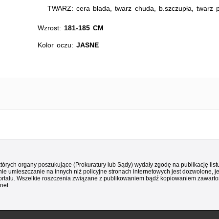
TWARZ: cera blada, twarz chuda, b.szczupła, twarz p
Wzrost:
181-185 CM
Kolor oczu:
JASNE
 których organy poszukujące (Prokuratury lub Sądy) wydały zgodę na publikację li
ie umieszczanie na innych niż policyjne stronach internetowych jest dozwolone, j
ortalu. Wszelkie roszczenia związane z publikowaniem bądź kopiowaniem zawartośc
net.