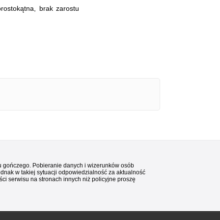
rostokątna, brak zarostu
stu gończego. Pobieranie danych i wizerunków osób
ednak w takiej sytuacji odpowiedzialność za aktualność
i serwisu na stronach innych niż policyjne proszę