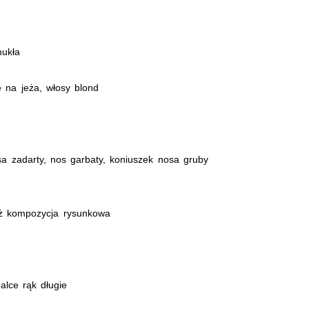
ukła
e na jeża, włosy blond
sa zadarty, nos garbaty, koniuszek nosa gruby
aż kompozycja rysunkowa
alce rąk długie