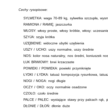
Cechy rysopisowe
:
SYLWETKA: waga 70-89 kg, sylwetka szczupła, wysm
RAMIONA / RAMIĘ: jaszczurka
WŁOSY: włosy proste, włosy krótkie, włosy: uczesani
SZYJA: szyja krótka
UZĘBIENIE: widoczne ubytki uzębienia
USZY / UCHO: uszy normalne, uszy średnie
NOS: kolor nosa naturalny, nos średni, koniuszek no
ŁUK BRWIOWY: brwi krzaczaste
POWIEKI / POWIEKA: powieki przymknięte
ŁYDKI / ŁYDKA: tatuaż kompozycja rysunkowa, tatu
NOGI / NOGA: nogi długie
OCZY / OKO: oczy normalnie osadzone
CZOŁO: czoło średnie
PALCE / PALEC: wystające stawy przy palcach rąk, p
DŁONIE / DŁOŃ: dłonie duże