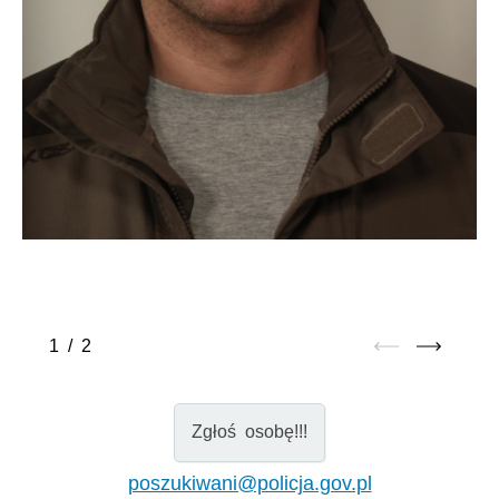
1
/
2
Zgłoś osobę!!!
poszukiwani@policja.gov.pl