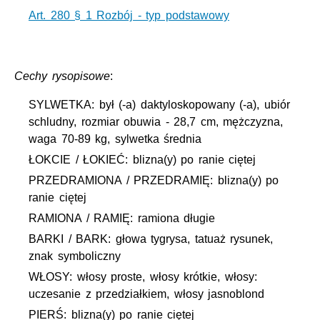
Art. 280 § 1 Rozbój - typ podstawowy
Cechy rysopisowe
:
SYLWETKA: był (-a) daktyloskopowany (-a), ubiór
schludny, rozmiar obuwia - 28,7 cm, mężczyzna,
waga 70-89 kg, sylwetka średnia
ŁOKCIE / ŁOKIEĆ: blizna(y) po ranie ciętej
PRZEDRAMIONA / PRZEDRAMIĘ: blizna(y) po
ranie ciętej
RAMIONA / RAMIĘ: ramiona długie
BARKI / BARK: głowa tygrysa, tatuaż rysunek,
znak symboliczny
WŁOSY: włosy proste, włosy krótkie, włosy:
uczesanie z przedziałkiem, włosy jasnoblond
PIERŚ: blizna(y) po ranie ciętej