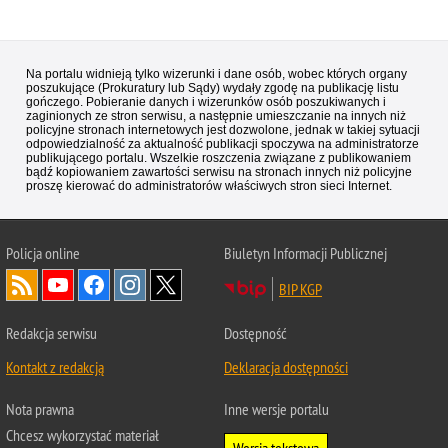
Na portalu widnieją tylko wizerunki i dane osób, wobec których organy
poszukujące (Prokuratury lub Sądy) wydały zgodę na publikację listu
gończego. Pobieranie danych i wizerunków osób poszukiwanych i
zaginionych ze stron serwisu, a następnie umieszczanie na innych niż
policyjne stronach internetowych jest dozwolone, jednak w takiej sytuacji
odpowiedzialność za aktualność publikacji spoczywa na administratorze
publikującego portalu. Wszelkie roszczenia związane z publikowaniem
bądź kopiowaniem zawartości serwisu na stronach innych niż policyjne
proszę kierować do administratorów właściwych stron sieci Internet.
Policja
online
Biuletyn Informacji Publicznej
BIP KGP
Redakcja serwisu
Dostępność
Kontakt z redakcją
Deklaracja dostępności
Nota prawna
Inne wersje portalu
Chcesz wykorzystać materiał
Wersja tekstowa