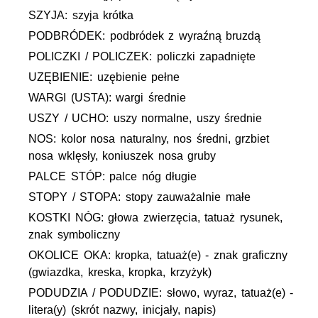
SZYJA: szyja krótka
PODBRÓDEK: podbródek z wyraźną bruzdą
POLICZKI / POLICZEK: policzki zapadnięte
UZĘBIENIE: uzębienie pełne
WARGI (USTA): wargi średnie
USZY / UCHO: uszy normalne, uszy średnie
NOS: kolor nosa naturalny, nos średni, grzbiet
nosa wklęsły, koniuszek nosa gruby
PALCE STÓP: palce nóg długie
STOPY / STOPA: stopy zauważalnie małe
KOSTKI NÓG: głowa zwierzęcia, tatuaż rysunek,
znak symboliczny
OKOLICE OKA: kropka, tatuaż(e) - znak graficzny
(gwiazdka, kreska, kropka, krzyżyk)
PODUDZIA / PODUDZIE: słowo, wyraz, tatuaż(e) -
litera(y) (skrót nazwy, inicjały, napis)