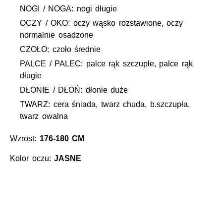
NOGI / NOGA: nogi długie
OCZY / OKO: oczy wąsko rozstawione, oczy
normalnie osadzone
CZOŁO: czoło średnie
PALCE / PALEC: palce rąk szczupłe, palce rąk
długie
DŁONIE / DŁOŃ: dłonie duże
TWARZ: cera śniada, twarz chuda, b.szczupła,
twarz owalna
Wzrost:
176-180 CM
Kolor oczu:
JASNE