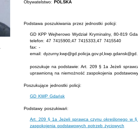
Obywatelstwo:
POLSKA
Podstawa poszukiwania przez jednostki policji:
GD KPP Wejherowo Wydział Kryminalny, 80-819 Gda
telefon: 47 7415900,47 7415333,47 7415540
fax: -
email: dyzurny.kwp@gd.policja.gov.pl,kwp.gdansk@gd.p
poszukuje na podstawie: Art. 209 § 1a Jeżeli spraw
uprawnioną na niemożność zaspokojenia podstawowy
Poszukujące jednostki policji:
GD KWP Gdańsk
Podstawy poszukiwań:
Art. 209 § 1a Jeżeli sprawca czynu określonego w 
zaspokojenia podstawowych potrzeb życiowych