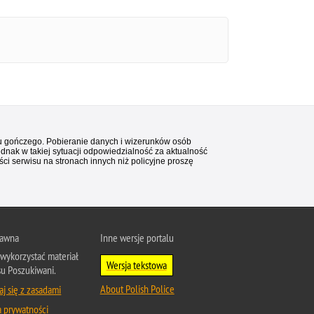
stu gończego. Pobieranie danych i wizerunków osób
ednak w takiej sytuacji odpowiedzialność za aktualność
i serwisu na stronach innych niż policyjne proszę
rawna
Inne wersje portalu
wykorzystać materiał
Wersja tekstowa
su Poszukiwani.
About Polish Police
j się z zasadami
a prywatności