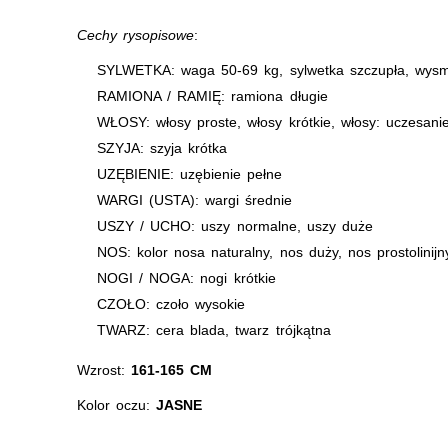
Cechy rysopisowe
:
SYLWETKA: waga 50-69 kg, sylwetka szczupła, wysm
RAMIONA / RAMIĘ: ramiona długie
WŁOSY: włosy proste, włosy krótkie, włosy: uczesani
SZYJA: szyja krótka
UZĘBIENIE: uzębienie pełne
WARGI (USTA): wargi średnie
USZY / UCHO: uszy normalne, uszy duże
NOS: kolor nosa naturalny, nos duży, nos prostolinijn
NOGI / NOGA: nogi krótkie
CZOŁO: czoło wysokie
TWARZ: cera blada, twarz trójkątna
Wzrost:
161-165 CM
Kolor oczu:
JASNE