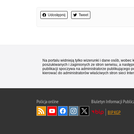
Udostępnij
Tweet
Na portalu widnieją tylko wizerunki i dane osób, wobec
poszukiwanych i zaginionych ze stron serwisu, a następn
publikacji spoczywa na administratorze publikującego p
kierować do administratorów właściwych stron sieci Inter
Policja
online
Biuletyn Informacji Public
BIP KGP