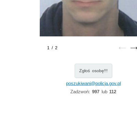
1
/
2
Zgłoś osobę!!!
poszukiwani@policja.gov.pl
Zadzwoń:
997
lub
112