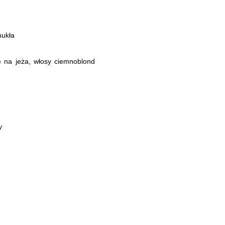
ukła
e na jeża, włosy ciemnoblond
y