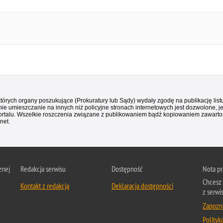
 których organy poszukujące (Prokuratury lub Sądy) wydały zgodę na publikację li
ie umieszczanie na innych niż policyjne stronach internetowych jest dozwolone, j
ortalu. Wszelkie roszczenia związane z publikowaniem bądź kopiowaniem zawartośc
net.
znej
Redakcja serwisu
Dostępność
Nota p
Chcesz 
Kontakt z redakcją
Deklaracja dostępności
z serwi
Zapozna
Polityk