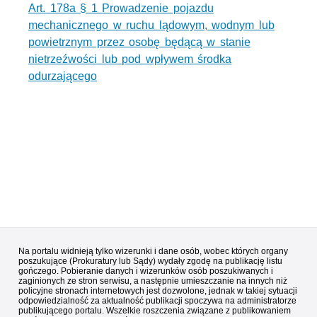
Art. 178a § 1 Prowadzenie pojazdu
mechanicznego w ruchu lądowym, wodnym lub
powietrznym przez osobę będącą w stanie
nietrzeźwości lub pod wpływem środka
odurzającego
Na portalu widnieją tylko wizerunki i dane osób, wobec których organy
poszukujące (Prokuratury lub Sądy) wydały zgodę na publikację listu
gończego. Pobieranie danych i wizerunków osób poszukiwanych i
zaginionych ze stron serwisu, a następnie umieszczanie na innych niż
policyjne stronach internetowych jest dozwolone, jednak w takiej sytuacji
odpowiedzialność za aktualność publikacji spoczywa na administratorze
publikującego portalu. Wszelkie roszczenia związane z publikowaniem