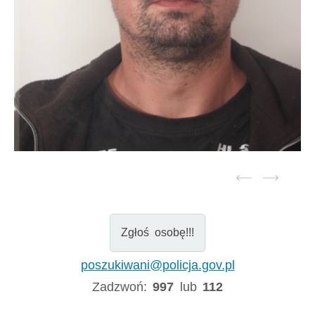
Zgłoś osobę!!!
poszukiwani@policja.gov.pl
Zadzwoń:
997
lub
112