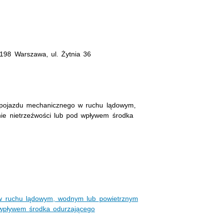
198 Warszawa, ul. Żytnia 36
 pojazdu mechanicznego w ruchu lądowym,
ie nietrzeźwości lub pod wpływem środka
w ruchu lądowym, wodnym lub powietrznym
 wpływem środka odurzającego