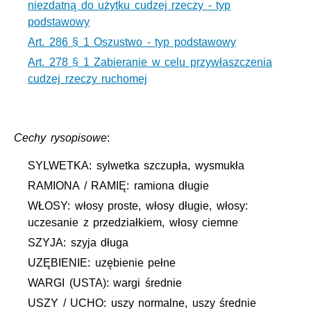
niezdatną do użytku cudzej rzeczy - typ
podstawowy
Art. 286 § 1 Oszustwo - typ podstawowy
Art. 278 § 1 Zabieranie w celu przywłaszczenia
cudzej rzeczy ruchomej
Cechy rysopisowe
:
SYLWETKA: sylwetka szczupła, wysmukła
RAMIONA / RAMIĘ: ramiona długie
WŁOSY: włosy proste, włosy długie, włosy:
uczesanie z przedziałkiem, włosy ciemne
SZYJA: szyja długa
UZĘBIENIE: uzębienie pełne
WARGI (USTA): wargi średnie
USZY / UCHO: uszy normalne, uszy średnie