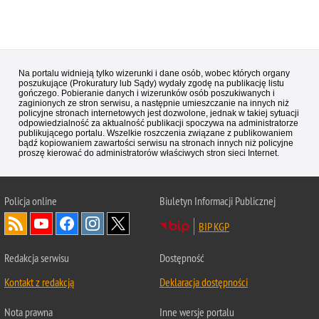
Na portalu widnieją tylko wizerunki i dane osób, wobec których organy
poszukujące (Prokuratury lub Sądy) wydały zgodę na publikację listu
gończego. Pobieranie danych i wizerunków osób poszukiwanych i
zaginionych ze stron serwisu, a następnie umieszczanie na innych niż
policyjne stronach internetowych jest dozwolone, jednak w takiej sytuacji
odpowiedzialność za aktualność publikacji spoczywa na administratorze
publikującego portalu. Wszelkie roszczenia związane z publikowaniem
bądź kopiowaniem zawartości serwisu na stronach innych niż policyjne
proszę kierować do administratorów właściwych stron sieci Internet.
Policja
online
Biuletyn Informacji Publicznej
BIP KGP
Redakcja serwisu
Dostępność
Kontakt z redakcją
Deklaracja dostępności
Nota prawna
Inne wersje portalu