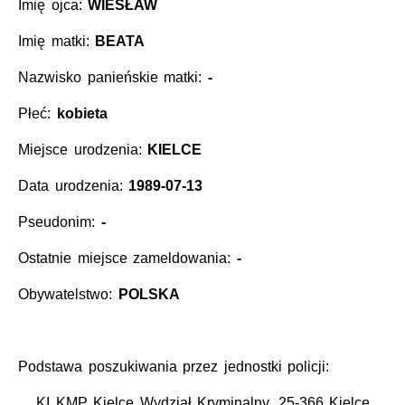
Imię ojca:
WIESŁAW
Imię matki:
BEATA
Nazwisko panieńskie matki:
-
Płeć:
kobieta
Miejsce urodzenia:
KIELCE
Data urodzenia:
1989-07-13
Pseudonim:
-
Ostatnie miejsce zameldowania:
-
Obywatelstwo:
POLSKA
Podstawa poszukiwania przez jednostki policji:
KI KMP Kielce Wydział Kryminalny, 25-366 Kielce,