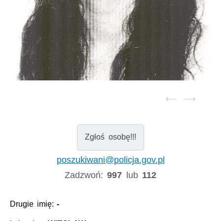
Zgłoś osobę!!!
poszukiwani@policja.gov.pl
Zadzwoń:
997
lub
112
Drugie imię:
-