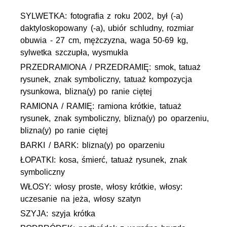
SYLWETKA: fotografia z roku 2002, był (-a)
daktyloskopowany (-a), ubiór schludny, rozmiar
obuwia - 27 cm, mężczyzna, waga 50-69 kg,
sylwetka szczupła, wysmukła
PRZEDRAMIONA / PRZEDRAMIĘ: smok, tatuaż
rysunek, znak symboliczny, tatuaż kompozycja
rysunkowa, blizna(y) po ranie ciętej
RAMIONA / RAMIĘ: ramiona krótkie, tatuaż
rysunek, znak symboliczny, blizna(y) po oparzeniu,
blizna(y) po ranie ciętej
BARKI / BARK: blizna(y) po oparzeniu
ŁOPATKI: kosa, śmierć, tatuaż rysunek, znak
symboliczny
WŁOSY: włosy proste, włosy krótkie, włosy:
uczesanie na jeża, włosy szatyn
SZYJA: szyja krótka