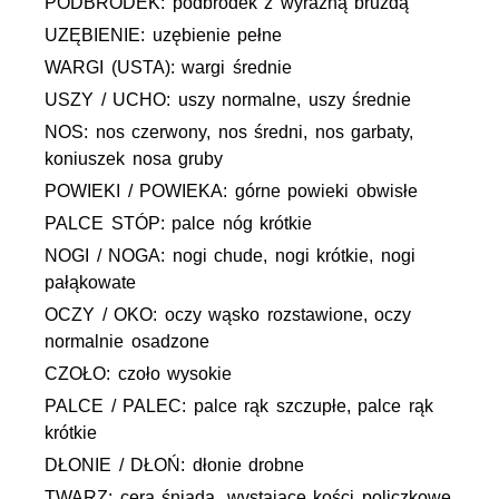
PODBRÓDEK: podbródek z wyraźną bruzdą
UZĘBIENIE: uzębienie pełne
WARGI (USTA): wargi średnie
USZY / UCHO: uszy normalne, uszy średnie
NOS: nos czerwony, nos średni, nos garbaty,
koniuszek nosa gruby
POWIEKI / POWIEKA: górne powieki obwisłe
PALCE STÓP: palce nóg krótkie
NOGI / NOGA: nogi chude, nogi krótkie, nogi
pałąkowate
OCZY / OKO: oczy wąsko rozstawione, oczy
normalnie osadzone
CZOŁO: czoło wysokie
PALCE / PALEC: palce rąk szczupłe, palce rąk
krótkie
DŁONIE / DŁOŃ: dłonie drobne
TWARZ: cera śniada, wystające kości policzkowe,