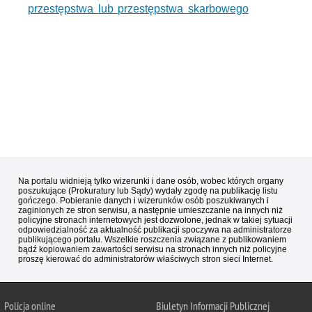
przestępstwa lub przestępstwa skarbowego
Na portalu widnieją tylko wizerunki i dane osób, wobec których organy
poszukujące (Prokuratury lub Sądy) wydały zgodę na publikację listu
gończego. Pobieranie danych i wizerunków osób poszukiwanych i
zaginionych ze stron serwisu, a następnie umieszczanie na innych niż
policyjne stronach internetowych jest dozwolone, jednak w takiej sytuacji
odpowiedzialność za aktualność publikacji spoczywa na administratorze
publikującego portalu. Wszelkie roszczenia związane z publikowaniem
bądź kopiowaniem zawartości serwisu na stronach innych niż policyjne
proszę kierować do administratorów właściwych stron sieci Internet.
Policja
online
Biuletyn Informacji Publicznej