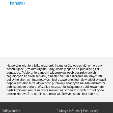
karalna)
Na portalu widnieją tylko wizerunki i dane osób, wobec których organy
poszukujące (Prokuratury lub Sądy) wydały zgodę na publikację listu
gończego. Pobieranie danych i wizerunków osób poszukiwanych i
zaginionych ze stron serwisu, a następnie umieszczanie na innych niż
policyjne stronach internetowych jest dozwolone, jednak w takiej sytuacji
odpowiedzialność za aktualność publikacji spoczywa na administratorze
publikującego portalu. Wszelkie roszczenia związane z publikowaniem
bądź kopiowaniem zawartości serwisu na stronach innych niż policyjne
proszę kierować do administratorów właściwych stron sieci Internet.
Policja
online
Biuletyn Informacji Publicznej