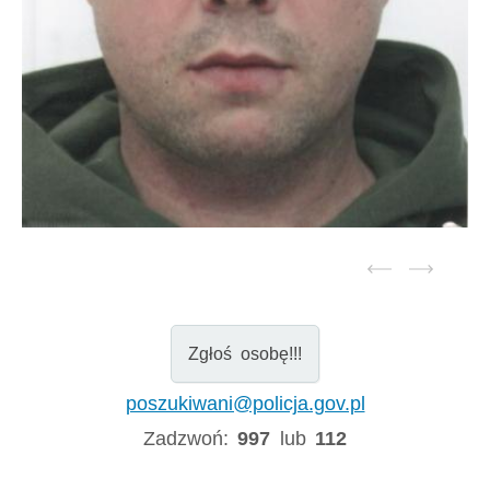
Zgłoś osobę!!!
poszukiwani@policja.gov.pl
Zadzwoń:
997
lub
112