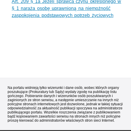
Art. 209 § 1a Jeżeli sprawca czynu określonego w
§ 1 naraża osobę uprawnioną na niemożność
zaspokojenia podstawowych potrzeb życiowych
Na portalu widnieją tylko wizerunki i dane osób, wobec których organy
poszukujące (Prokuratury lub Sądy) wydały zgodę na publikację listu
gończego. Pobieranie danych i wizerunków osób poszukiwanych i
zaginionych ze stron serwisu, a następnie umieszczanie na innych niż
policyjne stronach internetowych jest dozwolone, jednak w takiej sytuacji
odpowiedzialność za aktualność publikacji spoczywa na administratorze
publikującego portalu. Wszelkie roszczenia związane z publikowaniem
bądź kopiowaniem zawartości serwisu na stronach innych niż policyjne
proszę kierować do administratorów właściwych stron sieci Internet.