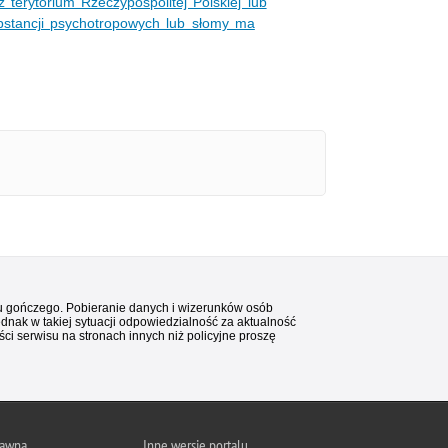
terytorium Rzeczypospolitej Polskiej lub
bstancji psychotropowych lub słomy ma
stu gończego. Pobieranie danych i wizerunków osób
ednak w takiej sytuacji odpowiedzialność za aktualność
i serwisu na stronach innych niż policyjne proszę
rawna
Inne wersje portalu