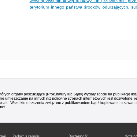
wewnątrzwspólnotowej dostawy lub przewożenie przez 
terytorium innego państwa środków odurzających, su
 których organy poszukujące (Prokuratury lub Sądy) wydały zgodę na publikację li
ie umieszczanie na innych niż policyjne stronach internetowych jest dozwolone, j
ortalu. Wszelkie roszczenia związane z publikowaniem bądź kopiowaniem zawartośc
net.
znej
Redakcja serwisu
Dostępność
Nota p