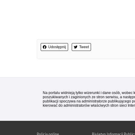
Udostępnij
Tweet
Na portalu widnieją tylko wizerunki i dane osób, wobec
poszukiwanych i zaginionych ze stron serwisu, a następn
publikacji spoczywa na administratorze publikującego p
kierować do administratorów właściwych stron sieci Inter
Policja
online
Biuletyn Informacji Public