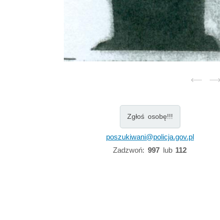
Zgłoś osobę!!!
poszukiwani@policja.gov.pl
Zadzwoń:
997
lub
112