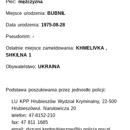
Płeć:
mężczyzna
Miejsce urodzenia:
BUBNIŁ
Data urodzenia:
1975-08-28
Pseudonim:
-
Ostatnie miejsce zameldowania:
KHMELIVKA ,
SHKILNA 1
Obywatelstwo:
UKRAINA
Podstawa poszukiwania przez jednostki policji:
LU KPP Hrubieszów Wydział Kryminalny, 22-500
Hrubieszówul. Narutowicza 20
telefon: 47-8152-210
fax: 47 811 1685
email: dyzurni.kpphrubieszow@lu.policja.gov.pl