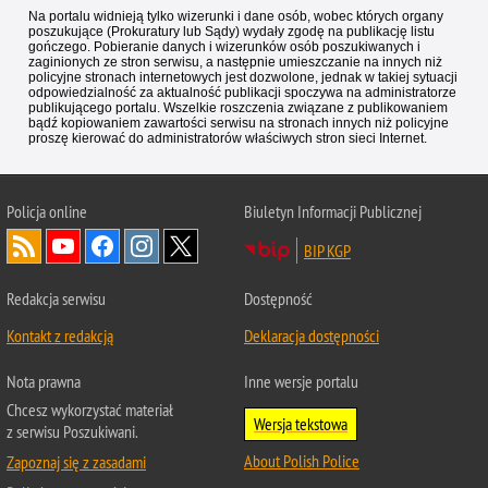
Na portalu widnieją tylko wizerunki i dane osób, wobec których organy
poszukujące (Prokuratury lub Sądy) wydały zgodę na publikację listu
gończego. Pobieranie danych i wizerunków osób poszukiwanych i
zaginionych ze stron serwisu, a następnie umieszczanie na innych niż
policyjne stronach internetowych jest dozwolone, jednak w takiej sytuacji
odpowiedzialność za aktualność publikacji spoczywa na administratorze
publikującego portalu. Wszelkie roszczenia związane z publikowaniem
bądź kopiowaniem zawartości serwisu na stronach innych niż policyjne
proszę kierować do administratorów właściwych stron sieci Internet.
Policja
online
Biuletyn Informacji Publicznej
BIP KGP
Redakcja serwisu
Dostępność
Kontakt z redakcją
Deklaracja dostępności
Nota prawna
Inne wersje portalu
Chcesz wykorzystać materiał
Wersja tekstowa
z serwisu Poszukiwani.
About Polish Police
Zapoznaj się z zasadami