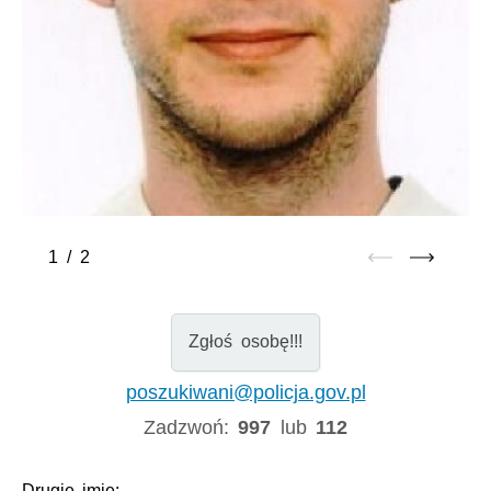
1
/
2
Zgłoś osobę!!!
poszukiwani@policja.gov.pl
Zadzwoń:
997
lub
112
Drugie imię:
-