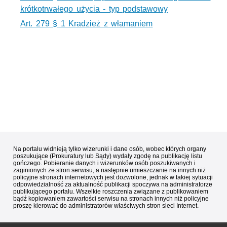
krótkotrwałego użycia - typ podstawowy
Art. 279 § 1 Kradzież z włamaniem
Na portalu widnieją tylko wizerunki i dane osób, wobec których organy
poszukujące (Prokuratury lub Sądy) wydały zgodę na publikację listu
gończego. Pobieranie danych i wizerunków osób poszukiwanych i
zaginionych ze stron serwisu, a następnie umieszczanie na innych niż
policyjne stronach internetowych jest dozwolone, jednak w takiej sytuacji
odpowiedzialność za aktualność publikacji spoczywa na administratorze
publikującego portalu. Wszelkie roszczenia związane z publikowaniem
bądź kopiowaniem zawartości serwisu na stronach innych niż policyjne
proszę kierować do administratorów właściwych stron sieci Internet.