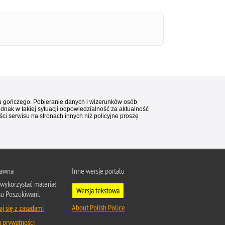
stu gończego. Pobieranie danych i wizerunków osób
ednak w takiej sytuacji odpowiedzialność za aktualność
i serwisu na stronach innych niż policyjne proszę
rawna
Inne wersje portalu
wykorzystać materiał
Wersja tekstowa
su Poszukiwani.
About Polish Police
j się z zasadami
a prywatności