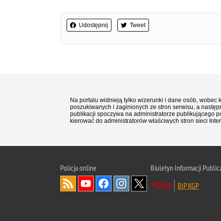
Udostępnij
Tweet
Na portalu widnieją tylko wizerunki i dane osób, wobec
poszukiwanych i zaginionych ze stron serwisu, a następn
publikacji spoczywa na administratorze publikującego p
kierować do administratorów właściwych stron sieci Inter
Policja
online
Biuletyn Informacji Public
BIP KGP