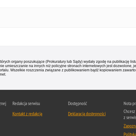
 których organy poszukujące (Prokuratury lub Sądy) wydały zgodę na publikację li
ie umieszczanie na innych niż policyjne stronach internetowych jest dozwolone, j
ortalu. Wszelkie roszczenia związane z publikowaniem bądź kopiowaniem zawartośc
net.
znej
Redakcja serwisu
Dostępność
Nota p
Chcesz 
Kontakt z redakcją
Deklaracja dostępności
z serwi
Zapozna
Polityk