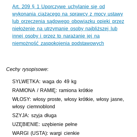
Art. 209 § 1 Uporczywe uchylanie się od
wykonania ciążącego na sprawcy z mocy ustawy
lub orzeczenia sądowego obowiązku opieki przez
niełożenie na utrzymanie osoby najbliższej lub
innej osoby i przez to narażanie jej na
niemożność zaspokojenia podstawowych
Cechy rysopisowe
:
SYLWETKA: waga do 49 kg
RAMIONA / RAMIĘ: ramiona krótkie
WŁOSY: włosy proste, włosy krótkie, włosy jasne,
włosy ciemnoblond
SZYJA: szyja długa
UZĘBIENIE: uzębienie pełne
WARGI (USTA): wargi cienkie