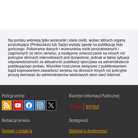
Na portalu widnieją tylko wizerunki i dane osób, wobec których organy
poszukujące (Prokuratury lub Sądy) wydały zgodę na publikację listu
gończego. Pobieranie danych i wizerunków osób poszukiwanych i
zaginionych ze stron serwisu, a następnie umieszczanie na innych niż
policyjne stronach internetowych jest dozwolone, jednak w takiej sytuacji
odpowiedzialność za aktualność publikacji spoczywa na administratorze
publikującego portalu. Wszelkie roszczenia związane z publikowaniem
bądź kopiowaniem zawartości serwisu na stronach innych niż policyjne
proszę kierować do administratorów właściwych stron sieci Internet.
Policja
online
Biuletyn Informacji Publicznej
BIP KGP
Redakcja serwisu
Dostępność
Kontakt z redakcją
Deklaracja dostępności