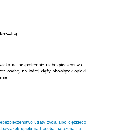
bie-Zdrój
owieka na bezpośrednie niebezpieczeństwo
zez osobę, na której ciąży obowiązek opieki
enie
ebezpieczeństwo utraty życia albo ciężkiego
 obowiązek opieki nad osobą narażoną na