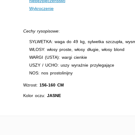
niebezpieczeństwo
Wykroczenie
Cechy rysopisowe
:
SYLWETKA: waga do 49 kg, sylwetka szczupła, wys
WŁOSY: włosy proste, włosy długie, włosy blond
WARGI (USTA): wargi cienkie
USZY / UCHO: uszy wyraźnie przylegające
NOS: nos prostolinijny
Wzrost:
156-160 CM
Kolor oczu:
JASNE