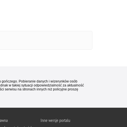
stu gończego. Pobieranie danych i wizerunków osób
ednak w takiej sytuacji odpowiedzialność za aktualność
i serwisu na stronach innych niż policyjne proszę
rawna
Inne wersje portalu