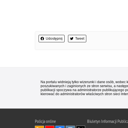
Udostępnij
Tweet
Na portalu widnieją tylko wizerunki i dane osób, wobec
poszukiwanych i zaginionych ze stron serwisu, a następn
publikacji spoczywa na administratorze publikującego p
kierować do administratorów właściwych stron sieci Inter
Policja
online
Biuletyn Informacji Public