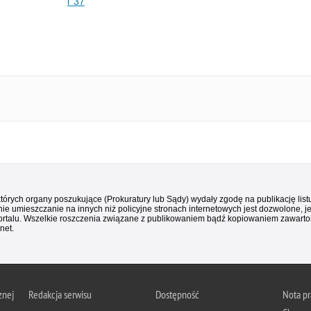
i 37
 których organy poszukujące (Prokuratury lub Sądy) wydały zgodę na publikację li
ie umieszczanie na innych niż policyjne stronach internetowych jest dozwolone, j
ortalu. Wszelkie roszczenia związane z publikowaniem bądź kopiowaniem zawartośc
net.
znej
Redakcja serwisu
Dostępność
Nota p