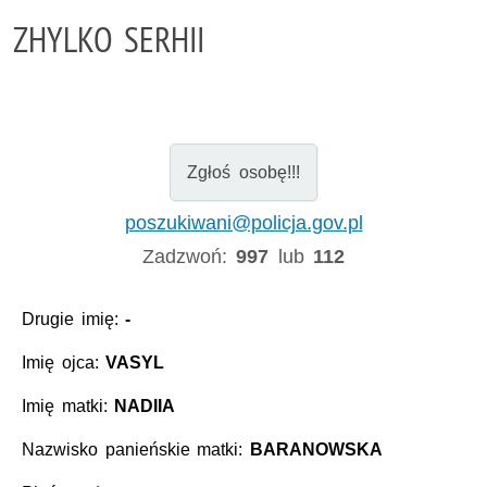
ZHYLKO SERHII
Zgłoś osobę!!!
poszukiwani@policja.gov.pl
Zadzwoń:
997
lub
112
Drugie imię:
-
Imię ojca:
VASYL
Imię matki:
NADIIA
Nazwisko panieńskie matki:
BARANOWSKA