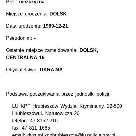
Płeć:
mężczyzna
Miejsce urodzenia:
DOLSK
Data urodzenia:
1989-12-21
Pseudonim:
-
Ostatnie miejsce zameldowania:
DOLSK,
CENTRALNA 19
Obywatelstwo:
UKRAINA
Podstawa poszukiwania przez jednostki policji:
LU KPP Hrubieszów Wydział Kryminalny, 22-500
Hrubieszówul. Narutowicza 20
telefon: 47-8152-210
fax: 47 811 1685
email: dyzurni.kpphrubieszow@lu.policja.gov.pl