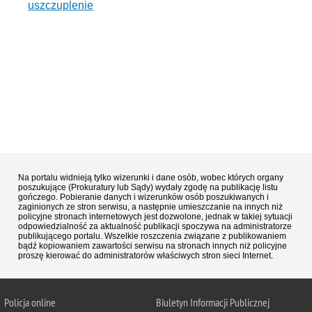
uszczuplenie
Na portalu widnieją tylko wizerunki i dane osób, wobec których organy
poszukujące (Prokuratury lub Sądy) wydały zgodę na publikację listu
gończego. Pobieranie danych i wizerunków osób poszukiwanych i
zaginionych ze stron serwisu, a następnie umieszczanie na innych niż
policyjne stronach internetowych jest dozwolone, jednak w takiej sytuacji
odpowiedzialność za aktualność publikacji spoczywa na administratorze
publikującego portalu. Wszelkie roszczenia związane z publikowaniem
bądź kopiowaniem zawartości serwisu na stronach innych niż policyjne
proszę kierować do administratorów właściwych stron sieci Internet.
Policja
online
Biuletyn Informacji Publicznej