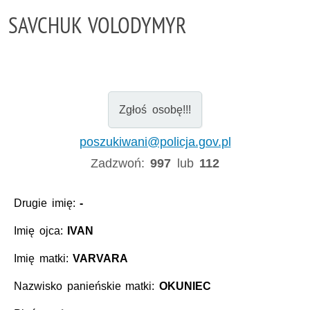
SAVCHUK VOLODYMYR
Zgłoś osobę!!!
poszukiwani@policja.gov.pl
Zadzwoń:
997
lub
112
Drugie imię:
-
Imię ojca:
IVAN
Imię matki:
VARVARA
Nazwisko panieńskie matki:
OKUNIEC