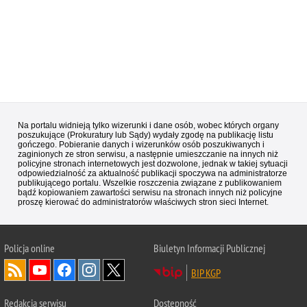
Na portalu widnieją tylko wizerunki i dane osób, wobec których organy
poszukujące (Prokuratury lub Sądy) wydały zgodę na publikację listu
gończego. Pobieranie danych i wizerunków osób poszukiwanych i
zaginionych ze stron serwisu, a następnie umieszczanie na innych niż
policyjne stronach internetowych jest dozwolone, jednak w takiej sytuacji
odpowiedzialność za aktualność publikacji spoczywa na administratorze
publikującego portalu. Wszelkie roszczenia związane z publikowaniem
bądź kopiowaniem zawartości serwisu na stronach innych niż policyjne
proszę kierować do administratorów właściwych stron sieci Internet.
Policja
online
Biuletyn Informacji Publicznej
BIP KGP
Redakcja serwisu
Dostępność