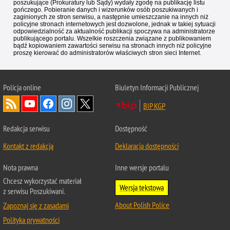
poszukujące (Prokuratury lub Sądy) wydały zgodę na publikację listu
gończego. Pobieranie danych i wizerunków osób poszukiwanych i
zaginionych ze stron serwisu, a następnie umieszczanie na innych niż
policyjne stronach internetowych jest dozwolone, jednak w takiej sytuacji
odpowiedzialność za aktualność publikacji spoczywa na administratorze
publikującego portalu. Wszelkie roszczenia związane z publikowaniem
bądź kopiowaniem zawartości serwisu na stronach innych niż policyjne
proszę kierować do administratorów właściwych stron sieci Internet.
Policja
online
Biuletyn Informacji Publicznej
BIP KGP
Redakcja serwisu
Dostępność
Kontakt z redakcją
Deklaracja dostępności
Nota prawna
Inne wersje portalu
Chcesz wykorzystać materiał
Wersja tekstowa
z serwisu Poszukiwani.
About Polish Police
Zapoznaj się z zasadami
Polityka prywatności