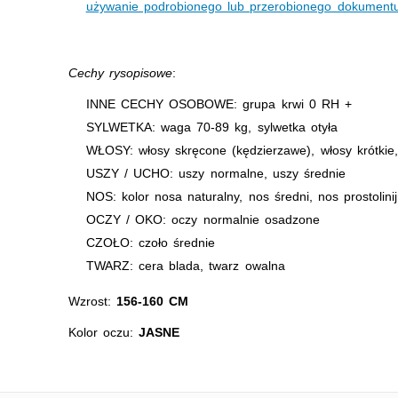
używanie podrobionego lub przerobionego dokumentu
Cechy rysopisowe
:
INNE CECHY OSOBOWE: grupa krwi 0 RH +
SYLWETKA: waga 70-89 kg, sylwetka otyła
WŁOSY: włosy skręcone (kędzierzawe), włosy krótkie
USZY / UCHO: uszy normalne, uszy średnie
NOS: kolor nosa naturalny, nos średni, nos prostolini
OCZY / OKO: oczy normalnie osadzone
CZOŁO: czoło średnie
TWARZ: cera blada, twarz owalna
Wzrost:
156-160 CM
Kolor oczu:
JASNE