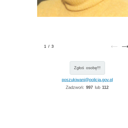
1
/
3
Zgłoś osobę!!!
poszukiwani@policja.gov.pl
Zadzwoń:
997
lub
112