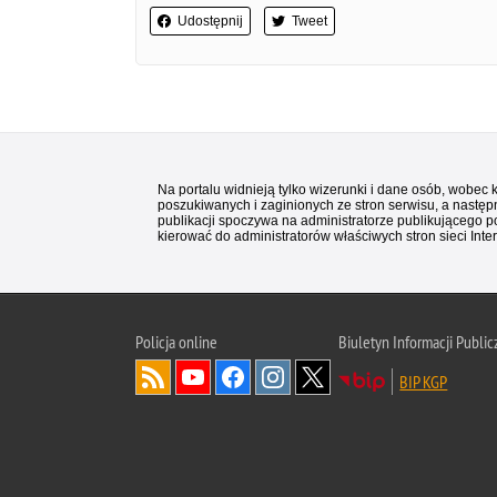
Udostępnij
Tweet
Na portalu widnieją tylko wizerunki i dane osób, wobec
poszukiwanych i zaginionych ze stron serwisu, a następn
publikacji spoczywa na administratorze publikującego p
kierować do administratorów właściwych stron sieci Inter
Policja
online
Biuletyn Informacji Public
BIP KGP