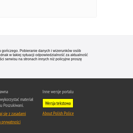
stu gończego. Pobieranie danych i wizerunków osób
ednak w takiej sytuacji odpowiedzialność za aktualność
i serwisu na stronach innych niż policyjne proszę
rawna
Inne wersje portalu
wykorzystać materiał
Wersja tekstowa
su Poszukiwani.
About Polish Police
j się z zasadami
a prywatności