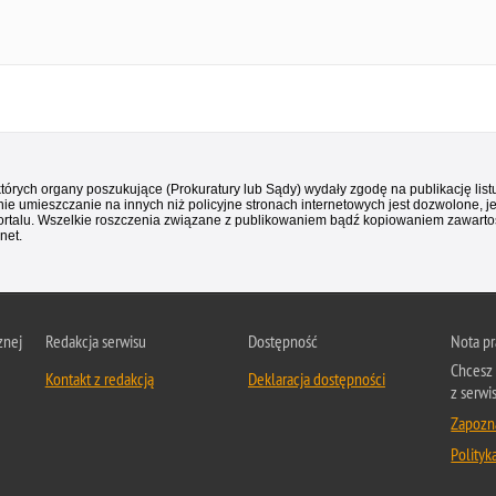
 których organy poszukujące (Prokuratury lub Sądy) wydały zgodę na publikację li
ie umieszczanie na innych niż policyjne stronach internetowych jest dozwolone, j
ortalu. Wszelkie roszczenia związane z publikowaniem bądź kopiowaniem zawartośc
net.
znej
Redakcja serwisu
Dostępność
Nota p
Chcesz 
Kontakt z redakcją
Deklaracja dostępności
z serwi
Zapozna
Polityk