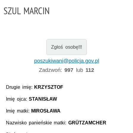
SZUL MARCIN
Zgłoś osobę!!!
poszukiwani@policja.gov.pl
Zadzwoń:
997
lub
112
Drugie imię:
KRZYSZTOF
Imię ojca:
STANISŁAW
Imię matki:
MIROSŁAWA
Nazwisko panieńskie matki:
GRÜTZAMCHER