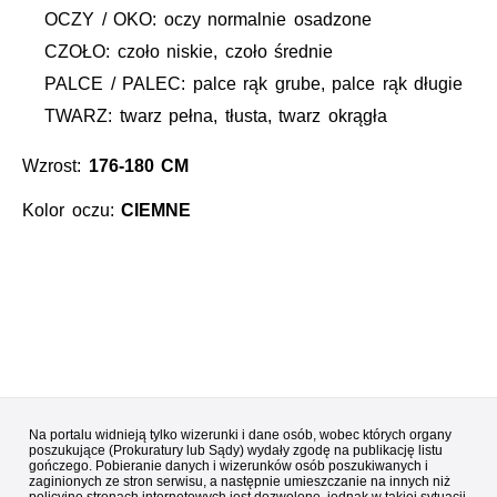
OCZY / OKO: oczy normalnie osadzone
CZOŁO: czoło niskie, czoło średnie
PALCE / PALEC: palce rąk grube, palce rąk długie
TWARZ: twarz pełna, tłusta, twarz okrągła
Wzrost:
176-180 CM
Kolor oczu:
CIEMNE
Na portalu widnieją tylko wizerunki i dane osób, wobec których organy
poszukujące (Prokuratury lub Sądy) wydały zgodę na publikację listu
gończego. Pobieranie danych i wizerunków osób poszukiwanych i
zaginionych ze stron serwisu, a następnie umieszczanie na innych niż