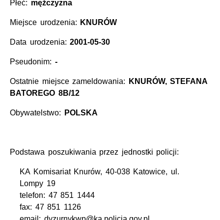
Płeć:
mężczyzna
Miejsce urodzenia:
KNURÓW
Data urodzenia:
2001-05-30
Pseudonim:
-
Ostatnie miejsce zameldowania:
KNURÓW, STEFANA
BATOREGO 8B/12
Obywatelstwo:
POLSKA
Podstawa poszukiwania przez jednostki policji:
KA Komisariat Knurów, 40-038 Katowice, ul.
Lompy 19
telefon: 47 851 1444
fax: 47 851 1126
email: dyzurnykwp@ka.policja.gov.pl