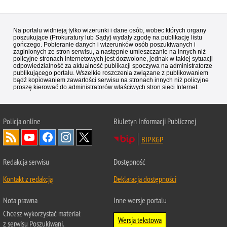
Na portalu widnieją tylko wizerunki i dane osób, wobec których organy
poszukujące (Prokuratury lub Sądy) wydały zgodę na publikację listu
gończego. Pobieranie danych i wizerunków osób poszukiwanych i
zaginionych ze stron serwisu, a następnie umieszczanie na innych niż
policyjne stronach internetowych jest dozwolone, jednak w takiej sytuacji
odpowiedzialność za aktualność publikacji spoczywa na administratorze
publikującego portalu. Wszelkie roszczenia związane z publikowaniem
bądź kopiowaniem zawartości serwisu na stronach innych niż policyjne
proszę kierować do administratorów właściwych stron sieci Internet.
Policja
online
Biuletyn Informacji Publicznej
BIP KGP
Redakcja serwisu
Dostępność
Kontakt z redakcją
Deklaracja dostępności
Nota prawna
Inne wersje portalu
Chcesz wykorzystać materiał
Wersja tekstowa
z serwisu Poszukiwani.