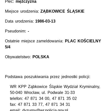
Płeć:
mężczyzna
Miejsce urodzenia:
ZĄBKOWICE ŚLĄSKIE
Data urodzenia:
1986-03-13
Pseudonim:
-
Ostatnie miejsce zameldowania:
PLAC KOŚCIELNY
5/4
Obywatelstwo:
POLSKA
Podstawa poszukiwania przez jednostki policji:
WR KPP Ząbkowice Śląskie Wydział Kryminalny,
50-040 Wrocław, ul. Podwale 31-33
telefon: 47 871 34 00, 47 871 35 02
fax: 47 871 33 77, 47 871 34 31
email: dyzurny@wr.policja.gov.pl