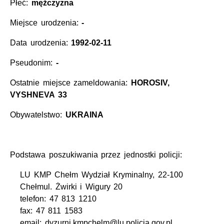
Płeć:
mężczyzna
Miejsce urodzenia:
-
Data urodzenia:
1992-02-11
Pseudonim:
-
Ostatnie miejsce zameldowania:
HOROSIV,
VYSHNEVA 33
Obywatelstwo:
UKRAINA
Podstawa poszukiwania przez jednostki policji:
LU KMP Chełm Wydział Kryminalny, 22-100
Chełmul. Żwirki i Wigury 20
telefon: 47 813 1210
fax: 47 811 1583
email: dyzurni.kmpchelm@lu.policja.gov.pl