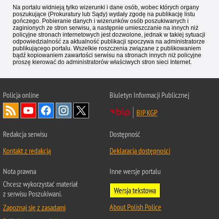
Na portalu widnieją tylko wizerunki i dane osób, wobec których organy
poszukujące (Prokuratury lub Sądy) wydały zgodę na publikację listu
gończego. Pobieranie danych i wizerunków osób poszukiwanych i
zaginionych ze stron serwisu, a następnie umieszczanie na innych niż
policyjne stronach internetowych jest dozwolone, jednak w takiej sytuacji
odpowiedzialność za aktualność publikacji spoczywa na administratorze
publikującego portalu. Wszelkie roszczenia związane z publikowaniem
bądź kopiowaniem zawartości serwisu na stronach innych niż policyjne
proszę kierować do administratorów właściwych stron sieci Internet.
Policja
online
Biuletyn Informacji Publicznej
BIP KGP
Redakcja serwisu
Dostępność
Kontakt z redakcją
Deklaracja dostępności
Nota prawna
Inne wersje portalu
Chcesz wykorzystać materiał
Wersja tekstowa
z serwisu Poszukiwani.
About Polish Police
Zapoznaj się z zasadami