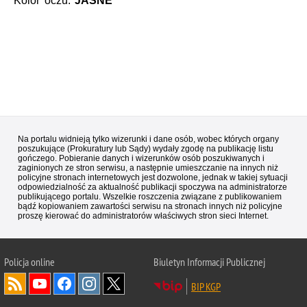
Kolor oczu:
JASNE
Na portalu widnieją tylko wizerunki i dane osób, wobec których organy
poszukujące (Prokuratury lub Sądy) wydały zgodę na publikację listu
gończego. Pobieranie danych i wizerunków osób poszukiwanych i
zaginionych ze stron serwisu, a następnie umieszczanie na innych niż
policyjne stronach internetowych jest dozwolone, jednak w takiej sytuacji
odpowiedzialność za aktualność publikacji spoczywa na administratorze
publikującego portalu. Wszelkie roszczenia związane z publikowaniem
bądź kopiowaniem zawartości serwisu na stronach innych niż policyjne
proszę kierować do administratorów właściwych stron sieci Internet.
Policja
online
Biuletyn Informacji Publicznej
BIP KGP