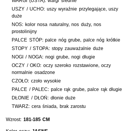
WARGI (USTA): wargi średnie
USZY / UCHO: uszy wyraźnie przylegające, uszy
duże
NOS: kolor nosa naturalny, nos duży, nos
prostolinijny
PALCE STÓP: palce nóg grube, palce nóg krótkie
STOPY / STOPA: stopy zauważalnie duże
NOGI / NOGA: nogi grube, nogi długie
OCZY / OKO: oczy szeroko rozstawione, oczy
normalnie osadzone
CZOŁO: czoło wysokie
PALCE / PALEC: palce rąk grube, palce rąk długie
DŁONIE / DŁOŃ: dłonie duże
TWARZ: cera śniada, brak zarostu
Wzrost:
181-185 CM