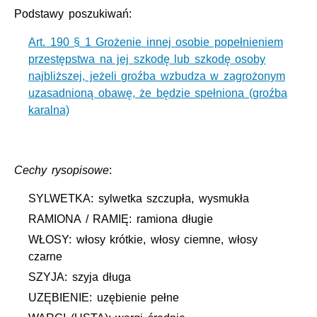
Podstawy poszukiwań:
Art. 190 § 1 Grożenie innej osobie popełnieniem
przestępstwa na jej szkodę lub szkodę osoby
najbliższej, jeżeli groźba wzbudza w zagrożonym
uzasadnioną obawę, że będzie spełniona (groźba
karalna)
Cechy rysopisowe
:
SYLWETKA: sylwetka szczupła, wysmukła
RAMIONA / RAMIĘ: ramiona długie
WŁOSY: włosy krótkie, włosy ciemne, włosy
czarne
SZYJA: szyja długa
UZĘBIENIE: uzębienie pełne