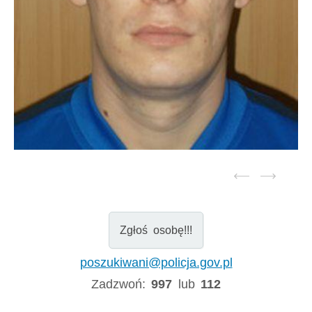
Zgłoś osobę!!!
poszukiwani@policja.gov.pl
Zadzwoń:
997
lub
112