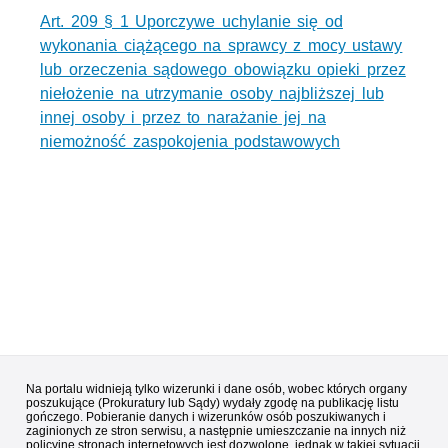
Art. 209 § 1 Uporczywe uchylanie się od
wykonania ciążącego na sprawcy z mocy ustawy
lub orzeczenia sądowego obowiązku opieki przez
niełożenie na utrzymanie osoby najbliższej lub
innej osoby i przez to narażanie jej na
niemożność zaspokojenia podstawowych
Na portalu widnieją tylko wizerunki i dane osób, wobec których organy
poszukujące (Prokuratury lub Sądy) wydały zgodę na publikację listu
gończego. Pobieranie danych i wizerunków osób poszukiwanych i
zaginionych ze stron serwisu, a następnie umieszczanie na innych niż
policyjne stronach internetowych jest dozwolone, jednak w takiej sytuacji