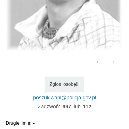
Zgłoś osobę!!!
poszukiwani@policja.gov.pl
Zadzwoń:
997
lub
112
Drugie imię:
-