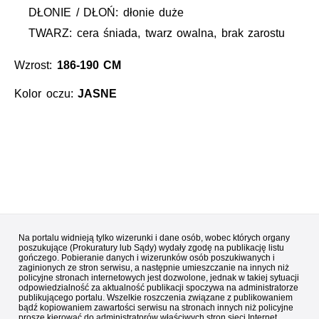
DŁONIE / DŁOŃ: dłonie duże
TWARZ: cera śniada, twarz owalna, brak zarostu
Wzrost:
186-190 CM
Kolor oczu:
JASNE
Na portalu widnieją tylko wizerunki i dane osób, wobec których organy
poszukujące (Prokuratury lub Sądy) wydały zgodę na publikację listu
gończego. Pobieranie danych i wizerunków osób poszukiwanych i
zaginionych ze stron serwisu, a następnie umieszczanie na innych niż
policyjne stronach internetowych jest dozwolone, jednak w takiej sytuacji
odpowiedzialność za aktualność publikacji spoczywa na administratorze
publikującego portalu. Wszelkie roszczenia związane z publikowaniem
bądź kopiowaniem zawartości serwisu na stronach innych niż policyjne
proszę kierować do administratorów właściwych stron sieci Internet.