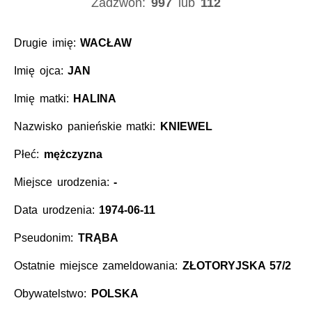
Zadzwoń:
997
lub
112
Drugie imię:
WACŁAW
Imię ojca:
JAN
Imię matki:
HALINA
Nazwisko panieńskie matki:
KNIEWEL
Płeć:
mężczyzna
Miejsce urodzenia:
-
Data urodzenia:
1974-06-11
Pseudonim:
TRĄBA
Ostatnie miejsce zameldowania:
ZŁOTORYJSKA 57/2
Obywatelstwo:
POLSKA