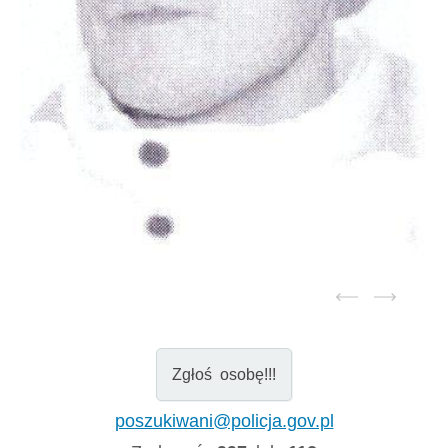
Zgłoś osobę!!!
poszukiwani@policja.gov.pl