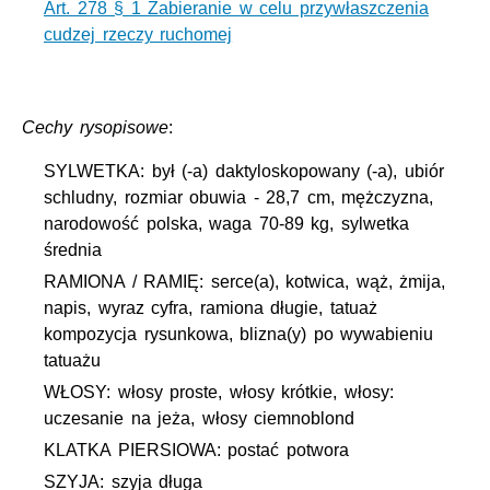
Art. 278 § 1 Zabieranie w celu przywłaszczenia
cudzej rzeczy ruchomej
Cechy rysopisowe
:
SYLWETKA: był (-a) daktyloskopowany (-a), ubiór
schludny, rozmiar obuwia - 28,7 cm, mężczyzna,
narodowość polska, waga 70-89 kg, sylwetka
średnia
RAMIONA / RAMIĘ: serce(a), kotwica, wąż, żmija,
napis, wyraz cyfra, ramiona długie, tatuaż
kompozycja rysunkowa, blizna(y) po wywabieniu
tatuażu
WŁOSY: włosy proste, włosy krótkie, włosy:
uczesanie na jeża, włosy ciemnoblond
KLATKA PIERSIOWA: postać potwora
SZYJA: szyja długa