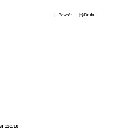
Powrót
Drukuj
I 11C/10