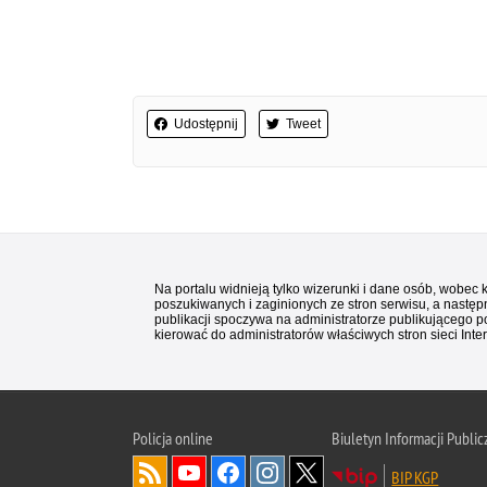
Udostępnij
Tweet
Na portalu widnieją tylko wizerunki i dane osób, wobec
poszukiwanych i zaginionych ze stron serwisu, a następn
publikacji spoczywa na administratorze publikującego p
kierować do administratorów właściwych stron sieci Inter
Policja
online
Biuletyn Informacji Public
BIP KGP