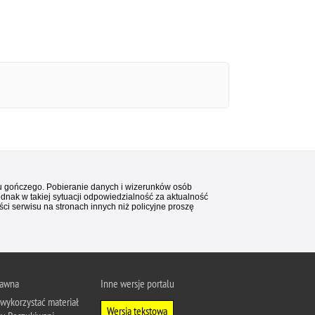
stu gończego. Pobieranie danych i wizerunków osób
ednak w takiej sytuacji odpowiedzialność za aktualność
i serwisu na stronach innych niż policyjne proszę
rawna
Inne wersje portalu
wykorzystać materiał
Wersja tekstowa