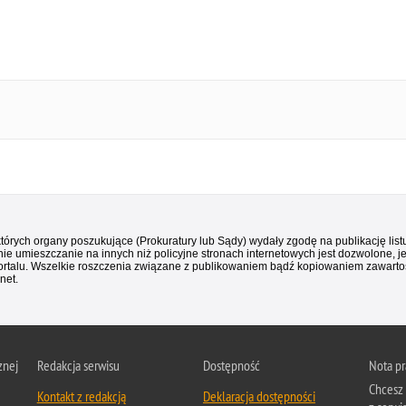
 których organy poszukujące (Prokuratury lub Sądy) wydały zgodę na publikację li
ie umieszczanie na innych niż policyjne stronach internetowych jest dozwolone, j
ortalu. Wszelkie roszczenia związane z publikowaniem bądź kopiowaniem zawartośc
net.
znej
Redakcja serwisu
Dostępność
Nota p
Chcesz 
Kontakt z redakcją
Deklaracja dostępności