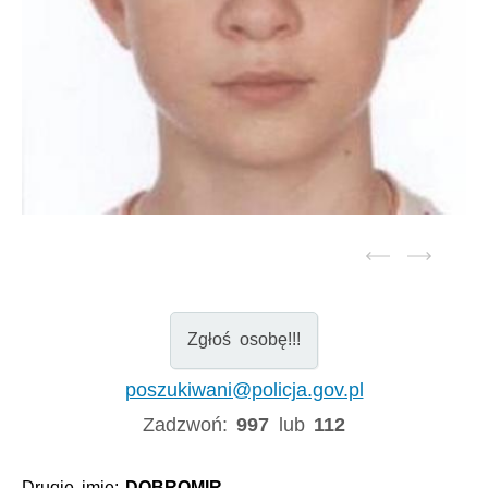
Zgłoś osobę!!!
poszukiwani@policja.gov.pl
Zadzwoń:
997
lub
112
Drugie imię:
DOBROMIR