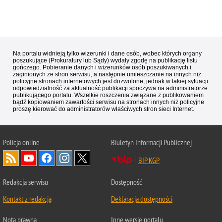
Na portalu widnieją tylko wizerunki i dane osób, wobec których organy
poszukujące (Prokuratury lub Sądy) wydały zgodę na publikację listu
gończego. Pobieranie danych i wizerunków osób poszukiwanych i
zaginionych ze stron serwisu, a następnie umieszczanie na innych niż
policyjne stronach internetowych jest dozwolone, jednak w takiej sytuacji
odpowiedzialność za aktualność publikacji spoczywa na administratorze
publikującego portalu. Wszelkie roszczenia związane z publikowaniem
bądź kopiowaniem zawartości serwisu na stronach innych niż policyjne
proszę kierować do administratorów właściwych stron sieci Internet.
Policja
online
Biuletyn Informacji Publicznej
BIP KGP
Redakcja serwisu
Dostępność
Kontakt z redakcją
Deklaracja dostępności
Nota prawna
Inne wersje portalu