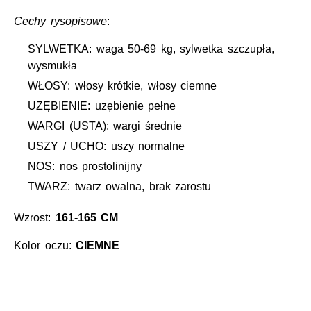
Cechy rysopisowe
:
SYLWETKA: waga 50-69 kg, sylwetka szczupła,
wysmukła
WŁOSY: włosy krótkie, włosy ciemne
UZĘBIENIE: uzębienie pełne
WARGI (USTA): wargi średnie
USZY / UCHO: uszy normalne
NOS: nos prostolinijny
TWARZ: twarz owalna, brak zarostu
Wzrost:
161-165 CM
Kolor oczu:
CIEMNE