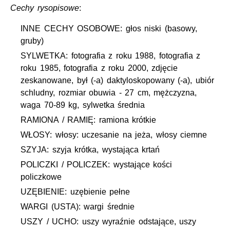
Cechy rysopisowe
:
INNE CECHY OSOBOWE: głos niski (basowy,
gruby)
SYLWETKA: fotografia z roku 1988, fotografia z
roku 1985, fotografia z roku 2000, zdjęcie
zeskanowane, był (-a) daktyloskopowany (-a), ubiór
schludny, rozmiar obuwia - 27 cm, mężczyzna,
waga 70-89 kg, sylwetka średnia
RAMIONA / RAMIĘ: ramiona krótkie
WŁOSY: włosy: uczesanie na jeża, włosy ciemne
SZYJA: szyja krótka, wystająca krtań
POLICZKI / POLICZEK: wystające kości
policzkowe
UZĘBIENIE: uzębienie pełne
WARGI (USTA): wargi średnie
USZY / UCHO: uszy wyraźnie odstające, uszy