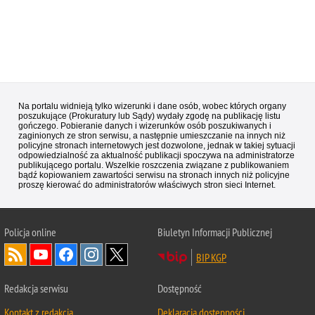
Na portalu widnieją tylko wizerunki i dane osób, wobec których organy
poszukujące (Prokuratury lub Sądy) wydały zgodę na publikację listu
gończego. Pobieranie danych i wizerunków osób poszukiwanych i
zaginionych ze stron serwisu, a następnie umieszczanie na innych niż
policyjne stronach internetowych jest dozwolone, jednak w takiej sytuacji
odpowiedzialność za aktualność publikacji spoczywa na administratorze
publikującego portalu. Wszelkie roszczenia związane z publikowaniem
bądź kopiowaniem zawartości serwisu na stronach innych niż policyjne
proszę kierować do administratorów właściwych stron sieci Internet.
Policja
online
Biuletyn Informacji Publicznej
BIP KGP
Redakcja serwisu
Dostępność
Kontakt z redakcją
Deklaracja dostępności