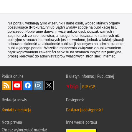
Na portalu widnieją tylko wizerunki i dane osób, wobec których organy
poszukujące (Prokuratury lub Sądy) wydały zgodę na publikację listu
gończego. Pobieranie danych i wizerunków osób poszukiwanych i
zaginionych ze stron serwisu, a następnie umieszczanie na innych niż
policyjne stronach internetowych jest dozwolone, jednak w takiej sytuacji
odpowiedzialność za aktualność publikacji spoczywa na administratorze
publikującego portalu. Wszelkie roszczenia związane z publikowaniem
bądź kopiowaniem zawartości serwisu na stronach innych niż policyjne
proszę kierować do administratorów właściwych stron sieci Internet.
Policja
online
Biuletyn Informacji Publicznej
BIP KGP
Redakcja serwisu
Dostępność
Kontakt z redakcją
Deklaracja dostępności
Nota prawna
Inne wersje portalu
Chcesz wykorzystać materiał