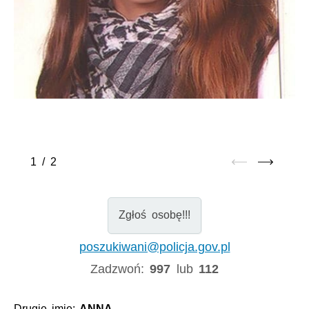
1
/
2
Zgłoś osobę!!!
poszukiwani@policja.gov.pl
Zadzwoń:
997
lub
112
Drugie imię:
ANNA