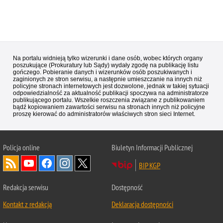
Na portalu widnieją tylko wizerunki i dane osób, wobec których organy
poszukujące (Prokuratury lub Sądy) wydały zgodę na publikację listu
gończego. Pobieranie danych i wizerunków osób poszukiwanych i
zaginionych ze stron serwisu, a następnie umieszczanie na innych niż
policyjne stronach internetowych jest dozwolone, jednak w takiej sytuacji
odpowiedzialność za aktualność publikacji spoczywa na administratorze
publikującego portalu. Wszelkie roszczenia związane z publikowaniem
bądź kopiowaniem zawartości serwisu na stronach innych niż policyjne
proszę kierować do administratorów właściwych stron sieci Internet.
Policja
online
Biuletyn Informacji Publicznej
BIP KGP
Redakcja serwisu
Dostępność
Kontakt z redakcją
Deklaracja dostępności