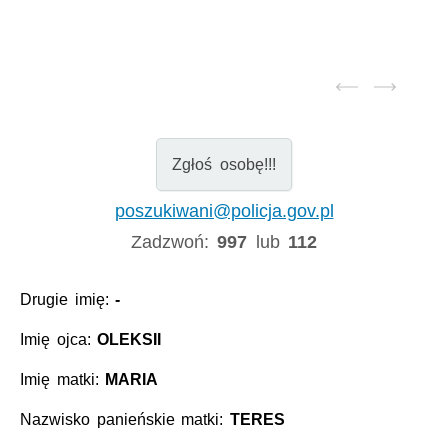
Zgłoś osobę!!!
poszukiwani@policja.gov.pl
Zadzwoń:
997
lub
112
Drugie imię:
-
Imię ojca:
OLEKSII
Imię matki:
MARIA
Nazwisko panieńskie matki:
TERES